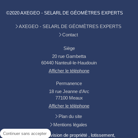
©2020 AXEGEO - SELARL DE GÉOMÈTRES EXPERTS
AXEGEO - SELARL DE GÉOMÈTRES EXPERTS
Contact
Siège
20 rue Gambetta
60440
Nanteuil-le-Haudouin
Afficher le téléphone
Permanence
18 rue Jeanne d’Arc
77100
Meaux
Afficher le téléphone
Plan du site
Mentions légales
Continuer sans accepter
Expertise, Bornage, division de propriété , lotissement,