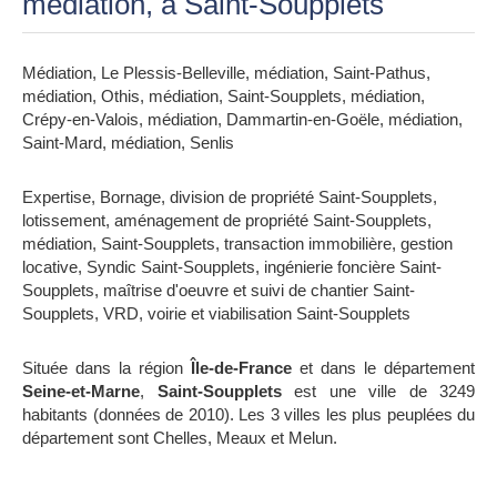
médiation, à Saint-Soupplets
Médiation, Le Plessis-Belleville
,
médiation, Saint-Pathus
,
médiation, Othis
,
médiation, Saint-Soupplets
,
médiation,
Crépy-en-Valois
,
médiation, Dammartin-en-Goële
,
médiation,
Saint-Mard
,
médiation, Senlis
Expertise, Bornage, division de propriété Saint-Soupplets
,
lotissement, aménagement de propriété Saint-Soupplets
,
médiation, Saint-Soupplets
,
transaction immobilière, gestion
locative, Syndic Saint-Soupplets
,
ingénierie foncière Saint-
Soupplets
,
maîtrise d'oeuvre et suivi de chantier Saint-
Soupplets
,
VRD, voirie et viabilisation Saint-Soupplets
Située dans la région
Île-de-France
et dans le département
Seine-et-Marne
,
Saint-Soupplets
est une ville de 3249
habitants (données de 2010). Les 3 villes les plus peuplées du
département sont Chelles, Meaux et Melun.