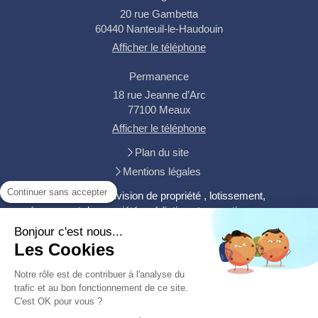
20 rue Gambetta
60440
Nanteuil-le-Haudouin
Afficher le téléphone
Permanence
18 rue Jeanne d’Arc
77100
Meaux
Afficher le téléphone
Plan du site
Mentions légales
Continuer sans accepter
Expertise, Bornage, division de propriété , lotissement,
aménagement de propriété, médiation,, transaction
immobilière, gestion locative, Syndic, ingénierie foncière,
Bonjour c'est nous...
maîtrise d'oeuvre et suivi de chantier, VRD, voirie et
Les Cookies
viabilisation
Notre rôle est de contribuer à l'analyse du
trafic et au bon fonctionnement de ce site.
Prendre contact
C'est OK pour vous ?