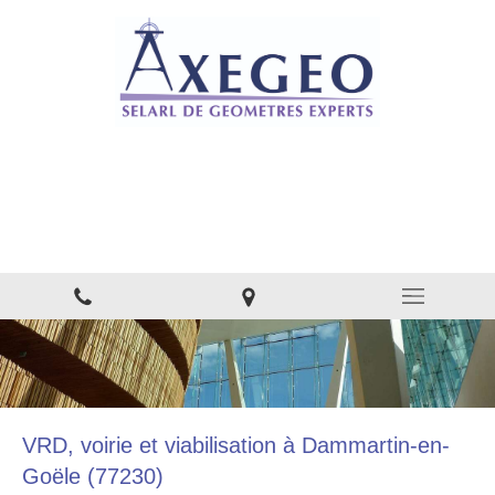
AXEGEO - SELARL DE
GÉOMÈTRES EXPERTS
Bureau d'études - Conseil à Nanteuil-le-Haudouin
VRD, voirie et viabilisation à Dammartin-en-
Goële (77230)