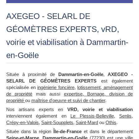
AXEGEO - SELARL DE
GÉOMÈTRES EXPERTS, vRD,
voirie et viabilisation à Dammartin-
en-Goële
Située à proximité de
Dammartin-en-Goële
,
AXEGEO -
SELARL DE GÉOMÈTRES EXPERTS
est également
spécialisée en
ingénierie foncière
,
lotissement, aménagement
de propriété
mais aussi
expertise, Bornage, division de
propriété
ou
maîtrise d'oeuvre et suivi de chantier
.
Nos artisans experts en
VRD, voirie et viabilisation
interviennent également en
Le Plessis-Belleville
,
Senlis
,
Crépy-en-Valois
,
Saint-Soupplets
,
Saint-Mard
ou
Othis
.
Située dans la région
Île-de-France
et dans le département
Seine-et-Marne
,
Dammartin-en-Goële
(77230) est une ville