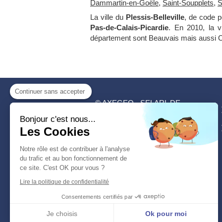
Dammartin-en-Goële
,
Saint-Soupplets
,
S
La ville du
Plessis-Belleville
, de code p
Pas-de-Calais-Picardie
. En 2010, la v
département sont Beauvais mais aussi C
Continuer sans accepter
© AXEGEO - SELARL DE
GÉOMÈTRES EXPERTS
Bonjour c'est nous...
Nanteuil-le-Haudouin
Les Cookies
Oise (60)
Notre rôle est de contribuer à l'analyse
Meaux
du trafic et au bon fonctionnement de
Seine et Marne (77)
ce site. C'est OK pour vous ?
Lire la politique de confidentialité
Consentements certifiés par
©2020 AXEGEO - SELARL DE
GÉOMÈTRES EXPERTS
Je choisis
Ok pour moi