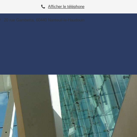
Afficher le téléphone
20 rue Gambetta, 60440 Nanteuil-le-Haudouin