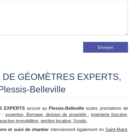
Envoyer
L DE GÉOMÈTRES EXPERTS,
lessis-Belleville
S EXPERTS
assure au
Plessis-Belleville
toutes prestations de
r
:
expertise, Bornage, division de propriété
,
ingénierie foncière
,
nsaction immobilière, gestion locative, Syndic
.
vre et suivi de chantier
interviennent également en
Saint-Mard
,