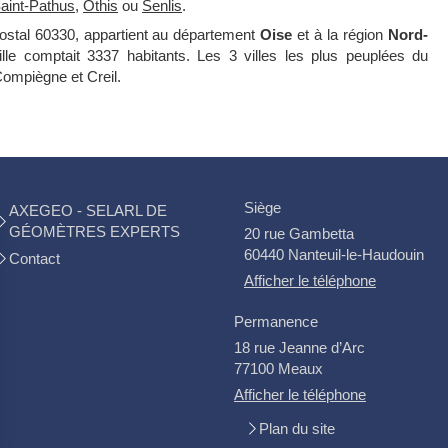
aint-Pathus
,
Othis
ou
Senlis
.
ostal 60330, appartient au département
Oise
et à la région
Nord-
ille comptait 3337 habitants. Les 3 villes les plus peuplées du
ompiègne et Creil.
Siège
AXEGEO - SELARL DE
GÉOMÈTRES EXPERTS
20 rue Gambetta
60440
Nanteuil-le-Haudouin
Contact
Afficher le téléphone
Permanence
18 rue Jeanne d’Arc
77100
Meaux
Afficher le téléphone
Plan du site